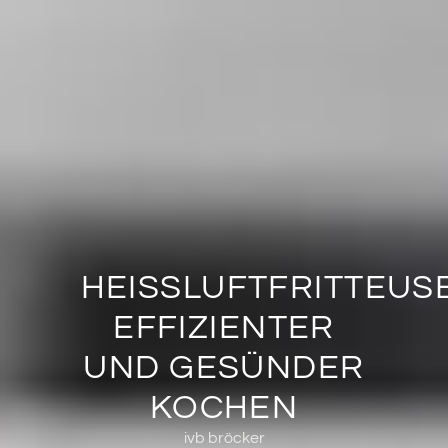
HEISSLUFTFRITTEUSEN
FFIZIENTER U
ND GESÜNDER K
OCHEN
ivb bröcker