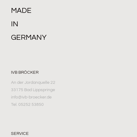
MADE
IN
GERMANY
IVB BRÖCKER
An der Jordanquelle 22
33175 Bad Lippspringe
info@ivb-broecker.de
Tel. 05252 53850
SERVICE