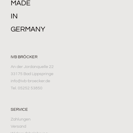
MADE
IN
GERMANY
IVB BRÖCKER
An der Jordanquelle 22
33175 Bad Lippspringe
info@ivb-broecker.de
Tel. 05252 53850
SERVICE
Zahlungen
Versand